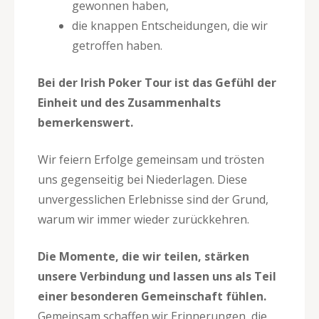
gewonnen haben,
die knappen Entscheidungen, die wir
getroffen haben.
Bei der Irish Poker Tour ist das Gefühl der
Einheit und des Zusammenhalts
bemerkenswert.
Wir feiern Erfolge gemeinsam und trösten
uns gegenseitig bei Niederlagen. Diese
unvergesslichen Erlebnisse sind der Grund,
warum wir immer wieder zurückkehren.
Die Momente, die wir teilen, stärken
unsere Verbindung und lassen uns als Teil
einer besonderen Gemeinschaft fühlen.
Gemeinsam schaffen wir Erinnerungen, die