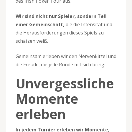
des Irish Poker Tour aus.
Wir sind nicht nur Spieler, sondern Teil
einer Gemeinschaft,
die die Intensität und
die Herausforderungen dieses Spiels zu
schätzen weiß.
Gemeinsam erleben wir den Nervenkitzel und
die Freude, die jede Runde mit sich bringt.
Unvergessliche
Momente
erleben
In jedem Turnier erleben wir Momente,