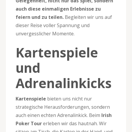
Gelegenheit, nicht nur das Spiel, sondern
auch diese einmaligen Erlebnisse zu
feiern und zu teilen.
Begleiten wir uns auf
dieser Reise voller Spannung und
unvergesslicher Momente.
Kartenspiele
und
Adrenalinkicks
Kartenspiele
bieten uns nicht nur
strategische Herausforderungen, sondern
auch einen echten Adrenalinkick. Beim
Irish
Poker Tour
erleben wir das hautnah. Wir
sitzen am Tisch, die Karten in der Hand, und