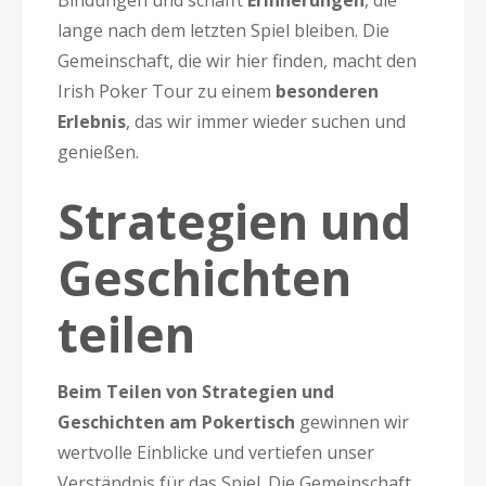
Bindungen und schafft
Erinnerungen
, die
lange nach dem letzten Spiel bleiben. Die
Gemeinschaft, die wir hier finden, macht den
Irish Poker Tour zu einem
besonderen
Erlebnis
, das wir immer wieder suchen und
genießen.
Strategien und
Geschichten
teilen
Beim Teilen von Strategien und
Geschichten am Pokertisch
gewinnen wir
wertvolle Einblicke und vertiefen unser
Verständnis für das Spiel. Die Gemeinschaft