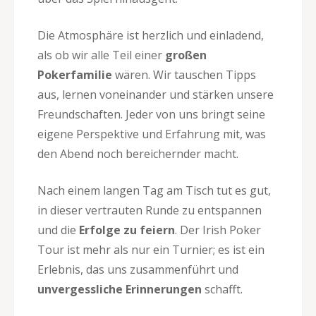
Die Atmosphäre ist herzlich und einladend,
als ob wir alle Teil einer
großen
Pokerfamilie
wären. Wir tauschen Tipps
aus, lernen voneinander und stärken unsere
Freundschaften. Jeder von uns bringt seine
eigene Perspektive und Erfahrung mit, was
den Abend noch bereichernder macht.
Nach einem langen Tag am Tisch tut es gut,
in dieser vertrauten Runde zu entspannen
und die
Erfolge zu feiern
. Der Irish Poker
Tour ist mehr als nur ein Turnier; es ist ein
Erlebnis, das uns zusammenführt und
unvergessliche Erinnerungen
schafft.