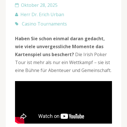
Oktober 28, 2025
Herr Dr. Erich Urban
Casino Tournaments
Haben Sie schon einmal daran gedacht,
wie viele unvergessliche Momente das
Kartenspiel uns beschert?
Die Irish Poker
Tour ist mehr als nur ein Wettkampf – sie ist
eine Bühne für Abenteuer und Gemeinschaft.