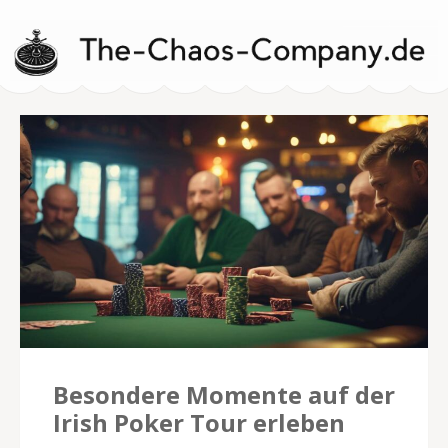
The-Chaos-
Company.de –
Casino Tournaments
Besondere Momente auf der
Irish Poker Tour erleben