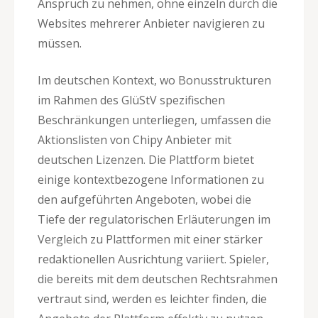
Anspruch zu nehmen, ohne einzeln durch die
Websites mehrerer Anbieter navigieren zu
müssen.
Im deutschen Kontext, wo Bonusstrukturen
im Rahmen des GlüStV spezifischen
Beschränkungen unterliegen, umfassen die
Aktionslisten von Chipy Anbieter mit
deutschen Lizenzen. Die Plattform bietet
einige kontextbezogene Informationen zu
den aufgeführten Angeboten, wobei die
Tiefe der regulatorischen Erläuterungen im
Vergleich zu Plattformen mit einer stärker
redaktionellen Ausrichtung variiert. Spieler,
die bereits mit dem deutschen Rechtsrahmen
vertraut sind, werden es leichter finden, die