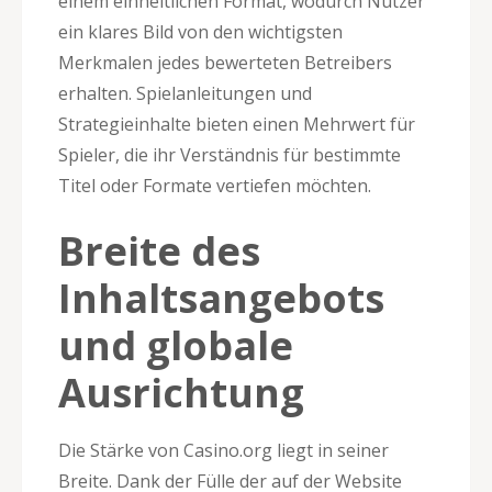
einem einheitlichen Format, wodurch Nutzer
ein klares Bild von den wichtigsten
Merkmalen jedes bewerteten Betreibers
erhalten. Spielanleitungen und
Strategieinhalte bieten einen Mehrwert für
Spieler, die ihr Verständnis für bestimmte
Titel oder Formate vertiefen möchten.
Breite des
Inhaltsangebots
und globale
Ausrichtung
Die Stärke von Casino.org liegt in seiner
Breite. Dank der Fülle der auf der Website