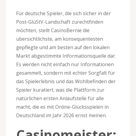
Für deutsche Spieler, die sich sicher in der
Post-GlüStV-Landschaft zurechtfinden
möchten, stellt CasinoBernie die
übersichtlichste, am konsequentesten
gepflegte und am besten auf den lokalen
Markt abgestimmte Informationsquelle dar.
Es werden nicht einfach nur Informationen
gesammelt, sondern mit echter Sorgfalt für
das Spielerlebnis und das Wohlbefinden der
Spieler kuratiert, was die Plattform zur
natürlichen ersten Anlaufstelle für alle
macht, die es mit Online-Glücksspielen in
Deutschland im Jahr 2026 ernst meinen.
Casinomeister: