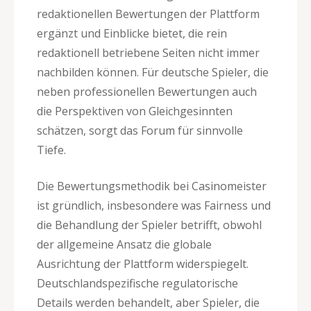
redaktionellen Bewertungen der Plattform
ergänzt und Einblicke bietet, die rein
redaktionell betriebene Seiten nicht immer
nachbilden können. Für deutsche Spieler, die
neben professionellen Bewertungen auch
die Perspektiven von Gleichgesinnten
schätzen, sorgt das Forum für sinnvolle
Tiefe.
Die Bewertungsmethodik bei Casinomeister
ist gründlich, insbesondere was Fairness und
die Behandlung der Spieler betrifft, obwohl
der allgemeine Ansatz die globale
Ausrichtung der Plattform widerspiegelt.
Deutschlandspezifische regulatorische
Details werden behandelt, aber Spieler, die