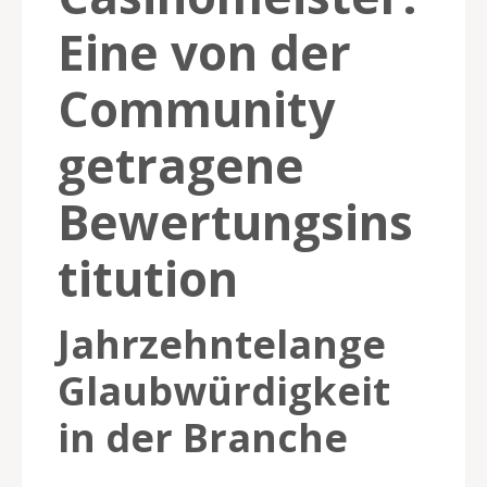
Eine von der
Community
getragene
Bewertungsins
titution
Jahrzehntelange
Glaubwürdigkeit
in der Branche