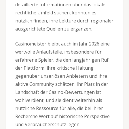
detaillierte Informationen über das lokale
rechtliche Umfeld suchen, könnten es
nützlich finden, ihre Lektüre durch regionaler
ausgerichtete Quellen zu ergänzen.
Casinomeister bleibt auch im Jahr 2026 eine
wertvolle Anlaufstelle, insbesondere für
erfahrene Spieler, die den langjährigen Ruf
der Plattform, ihre kritische Haltung
gegenüber unseriösen Anbietern und ihre
aktive Community schätzen. Ihr Platz in der
Landschaft der Casino-Bewertungen ist
wohlverdient, und sie dient weiterhin als
nützliche Ressource für alle, die bei ihrer
Recherche Wert auf historische Perspektive
und Verbraucherschutz legen.