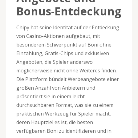
Bonus-Entdeckung
Chipy hat seine Identität auf der Entdeckung
von Casino-Aktionen aufgebaut, mit
besonderem Schwerpunkt auf Boni ohne
Einzahlung, Gratis-Chips und exklusiven
Angeboten, die Spieler anderswo
möglicherweise nicht ohne Weiteres finden.
Die Plattform bündelt Werbeangebote einer
großen Anzahl von Anbietern und
präsentiert sie in einem leicht
durchsuchbaren Format, was sie zu einem
praktischen Werkzeug für Spieler macht,
deren Hauptziel es ist, die besten
verfügbaren Boni zu identifizieren und in