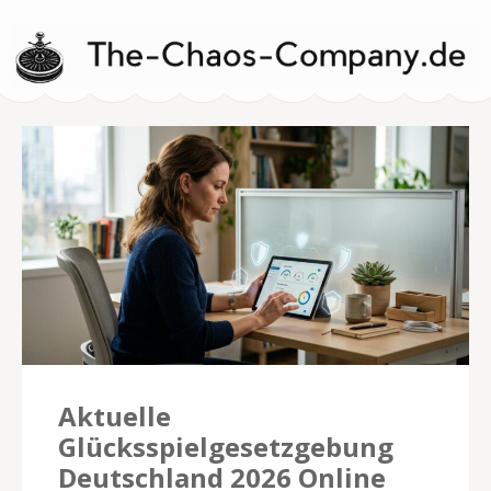
The-Chaos-
Company.de –
Casino Tournaments
Aktuelle
Glücksspielgesetzgebung
Deutschland 2026 Online