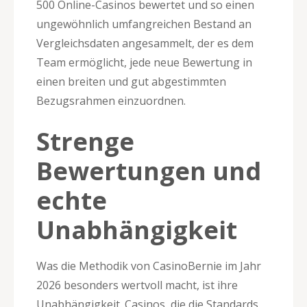
500 Online-Casinos bewertet und so einen
ungewöhnlich umfangreichen Bestand an
Vergleichsdaten angesammelt, der es dem
Team ermöglicht, jede neue Bewertung in
einen breiten und gut abgestimmten
Bezugsrahmen einzuordnen.
Strenge
Bewertungen und
echte
Unabhängigkeit
Was die Methodik von CasinoBernie im Jahr
2026 besonders wertvoll macht, ist ihre
Unabhängigkeit. Casinos, die die Standards