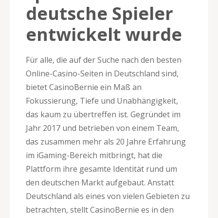
deutsche Spieler
entwickelt wurde
Für alle, die auf der Suche nach den besten
Online-Casino-Seiten in Deutschland sind,
bietet CasinoBernie ein Maß an
Fokussierung, Tiefe und Unabhängigkeit,
das kaum zu übertreffen ist. Gegründet im
Jahr 2017 und betrieben von einem Team,
das zusammen mehr als 20 Jahre Erfahrung
im iGaming-Bereich mitbringt, hat die
Plattform ihre gesamte Identität rund um
den deutschen Markt aufgebaut. Anstatt
Deutschland als eines von vielen Gebieten zu
betrachten, stellt CasinoBernie es in den