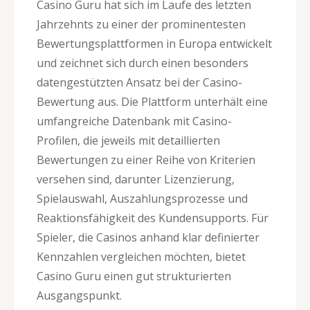
Casino Guru hat sich im Laufe des letzten
Jahrzehnts zu einer der prominentesten
Bewertungsplattformen in Europa entwickelt
und zeichnet sich durch einen besonders
datengestützten Ansatz bei der Casino-
Bewertung aus. Die Plattform unterhält eine
umfangreiche Datenbank mit Casino-
Profilen, die jeweils mit detaillierten
Bewertungen zu einer Reihe von Kriterien
versehen sind, darunter Lizenzierung,
Spielauswahl, Auszahlungsprozesse und
Reaktionsfähigkeit des Kundensupports. Für
Spieler, die Casinos anhand klar definierter
Kennzahlen vergleichen möchten, bietet
Casino Guru einen gut strukturierten
Ausgangspunkt.