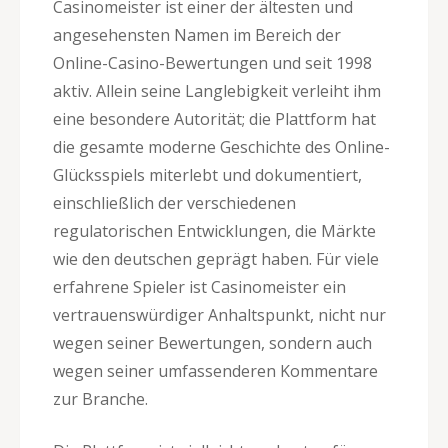
Casinomeister ist einer der ältesten und
angesehensten Namen im Bereich der
Online-Casino-Bewertungen und seit 1998
aktiv. Allein seine Langlebigkeit verleiht ihm
eine besondere Autorität; die Plattform hat
die gesamte moderne Geschichte des Online-
Glücksspiels miterlebt und dokumentiert,
einschließlich der verschiedenen
regulatorischen Entwicklungen, die Märkte
wie den deutschen geprägt haben. Für viele
erfahrene Spieler ist Casinomeister ein
vertrauenswürdiger Anhaltspunkt, nicht nur
wegen seiner Bewertungen, sondern auch
wegen seiner umfassenderen Kommentare
zur Branche.