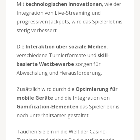
Mit
technologischen Innovationen
, wie der
Integration von Live-Streaming und
progressiven Jackpots, wird das Spielerlebnis
stetig verbessert.
Die
Interaktion über soziale Medien
,
verschiedene Turnierformate und
skill-
basierte Wettbewerbe
sorgen für
Abwechslung und Herausforderung.
Zusätzlich wird durch die
Optimierung für
mobile Geräte
und die Integration von
Gamification-Elementen
das Spielerlebnis
noch unterhaltsamer gestaltet.
Tauchen Sie ein in die Welt der Casino-