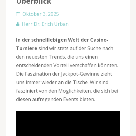
Überblick
Oktober 3, 2025
Herr Dr. Erich Urban
In der schnelllebigen Welt der Casino-
Turniere
sind wir stets auf der Suche nach
den neuesten Trends, die uns einen
entscheidenden Vorteil verschaffen könnten.
Die Faszination der Jackpot-Gewinne zieht
uns immer wieder an die Tische. Wir sind
fasziniert von den Möglichkeiten, die sich bei
diesen aufregenden Events bieten.