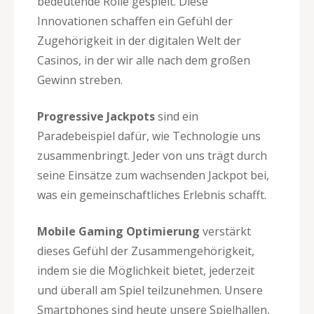
bedeutende Rolle gespielt. Diese
Innovationen schaffen ein Gefühl der
Zugehörigkeit in der digitalen Welt der
Casinos, in der wir alle nach dem großen
Gewinn streben.
Progressive Jackpots
sind ein
Paradebeispiel dafür, wie Technologie uns
zusammenbringt. Jeder von uns trägt durch
seine Einsätze zum wachsenden Jackpot bei,
was ein gemeinschaftliches Erlebnis schafft.
Mobile Gaming Optimierung
verstärkt
dieses Gefühl der Zusammengehörigkeit,
indem sie die Möglichkeit bietet, jederzeit
und überall am Spiel teilzunehmen. Unsere
Smartphones sind heute unsere Spielhallen,