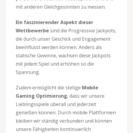
mit anderen Gleichgesinnten zu messen.
Ein faszinierender Aspekt dieser
Wettbewerbe
sind die Progressive Jackpots,
die durch unser Geschick und Engagement
beeinflusst werden können. Anders als
statische Gewinne, wachsen diese Jackpots
mit jedem Spiel und erhöhen so die
Spannung.
Zudem ermöglicht die stetige
Mobile
Gaming Optimierung
, dass wir unsere
Lieblingsspiele überall und jederzeit
genießen können. Durch mobile Plattformen
bleiben wir ständig verbunden und können
unsere Fähigkeiten kontinuierlich