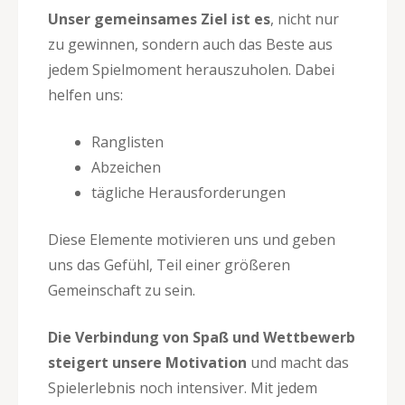
Unser gemeinsames Ziel ist es
, nicht nur
zu gewinnen, sondern auch das Beste aus
jedem Spielmoment herauszuholen. Dabei
helfen uns:
Ranglisten
Abzeichen
tägliche Herausforderungen
Diese Elemente motivieren uns und geben
uns das Gefühl, Teil einer größeren
Gemeinschaft zu sein.
Die Verbindung von Spaß und Wettbewerb
steigert unsere Motivation
und macht das
Spielerlebnis noch intensiver. Mit jedem