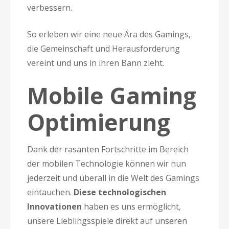
verbessern.
So erleben wir eine neue Ära des Gamings,
die Gemeinschaft und Herausforderung
vereint und uns in ihren Bann zieht.
Mobile Gaming
Optimierung
Dank der rasanten Fortschritte im Bereich
der mobilen Technologie können wir nun
jederzeit und überall in die Welt des Gamings
eintauchen.
Diese technologischen
Innovationen
haben es uns ermöglicht,
unsere Lieblingsspiele direkt auf unseren