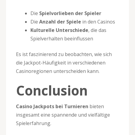
Die
Spielvorlieben der Spieler
Die
Anzahl der Spiele
in den Casinos
Kulturelle Unterschiede
, die das
Spielverhalten beeinflussen
Es ist faszinierend zu beobachten, wie sich
die Jackpot-Häufigkeit in verschiedenen
Casinoregionen unterscheiden kann.
Conclusion
Casino Jackpots bei Turnieren
bieten
insgesamt eine spannende und vielfältige
Spielerfahrung.