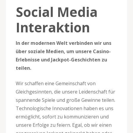
Social Media
Interaktion
In der modernen Welt verbinden wir uns
über soziale Medien, um unsere Casino-
Erlebnisse und Jackpot-Geschichten zu
teilen.
Wir schaffen eine Gemeinschaft von
Gleichgesinnten, die unsere Leidenschaft für
spannende Spiele und große Gewinne teilen.
Technologische Innovationen haben es uns
ermöglicht, sofort zu kommunizieren und
unsere Erfolge zu feiern. Egal, ob wir einen