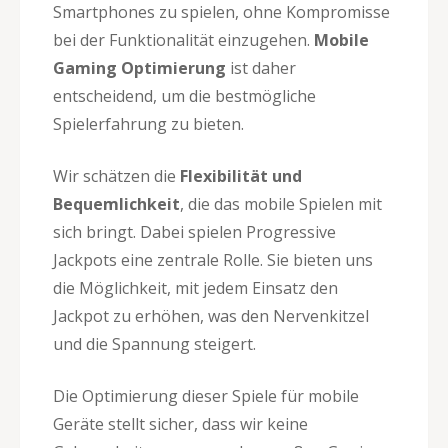
Smartphones zu spielen, ohne Kompromisse
bei der Funktionalität einzugehen.
Mobile
Gaming Optimierung
ist daher
entscheidend, um die bestmögliche
Spielerfahrung zu bieten.
Wir schätzen die
Flexibilität und
Bequemlichkeit
, die das mobile Spielen mit
sich bringt. Dabei spielen Progressive
Jackpots eine zentrale Rolle. Sie bieten uns
die Möglichkeit, mit jedem Einsatz den
Jackpot zu erhöhen, was den Nervenkitzel
und die Spannung steigert.
Die Optimierung dieser Spiele für mobile
Geräte stellt sicher, dass wir keine