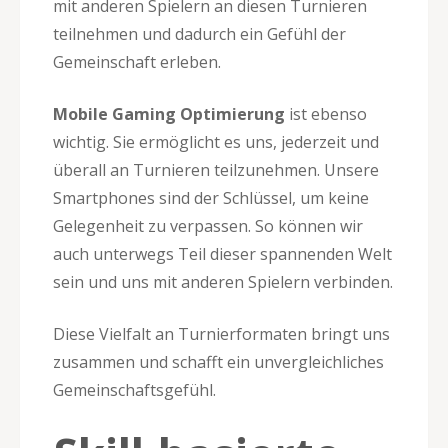
mit anderen Spielern an diesen Turnieren
teilnehmen und dadurch ein Gefühl der
Gemeinschaft erleben.
Mobile Gaming Optimierung
ist ebenso
wichtig. Sie ermöglicht es uns, jederzeit und
überall an Turnieren teilzunehmen. Unsere
Smartphones sind der Schlüssel, um keine
Gelegenheit zu verpassen. So können wir
auch unterwegs Teil dieser spannenden Welt
sein und uns mit anderen Spielern verbinden.
Diese Vielfalt an Turnierformaten bringt uns
zusammen und schafft ein unvergleichliches
Gemeinschaftsgefühl.