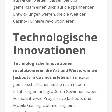
auswirken werden. Lassen Sie uns
gemeinsam einen Blick auf die spannenden
Entwicklungen werfen, die die Welt der
Casino-Turniere revolutionieren.
Technologische
Innovationen
Technologische Innovationen
revolutionieren die Art und Weise, wie wir
Jackpots in Casinos erleben.
In unserer
gemeinschaftlichen Suche nach neuen
Erfahrungen und größeren Gewinnen haben
Fortschritte wie Progressive Jackpots und
Mobile Gaming Optimierung eine