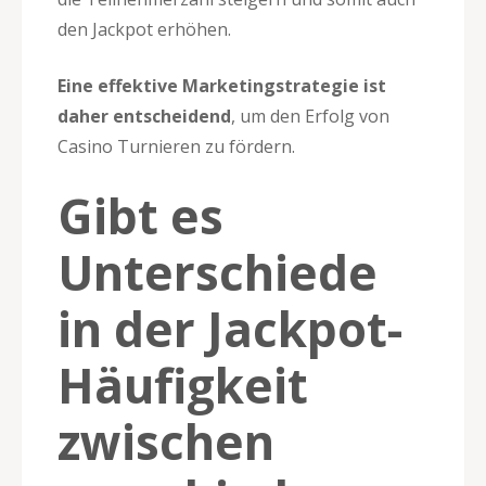
den Jackpot erhöhen.
Eine effektive Marketingstrategie ist
daher entscheidend
, um den Erfolg von
Casino Turnieren zu fördern.
Gibt es
Unterschiede
in der Jackpot-
Häufigkeit
zwischen