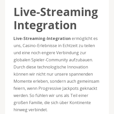
Live-Streaming
Integration
Live-Streaming-Integration
ermöglicht es
uns, Casino-Erlebnisse in Echtzeit zu teilen
und eine noch engere Verbindung zur
globalen Spieler-Community aufzubauen.
Durch diese technologische Innovation
können wir nicht nur unsere spannenden
Momente erleben, sondern auch gemeinsam
feiern, wenn Progressive Jackpots geknackt
werden. So fühlen wir uns als Teil einer
großen Familie, die sich über Kontinente
hinweg verbindet.