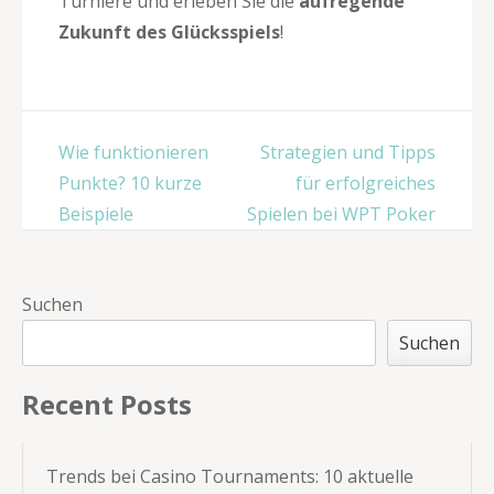
Turniere und erleben Sie die
aufregende
Zukunft des Glücksspiels
!
Beitrags-
Wie funktionieren
Strategien und Tipps
Navigation
Punkte? 10 kurze
für erfolgreiches
Beispiele
Spielen bei WPT Poker
Suchen
Suchen
Recent Posts
Trends bei Casino Tournaments: 10 aktuelle